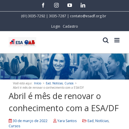
Skip
facebook
instagram
youtube
linkedin
to
content
(61) 3035-7292 | 3035-7287 |
contato@esadf.org.br
Login
Cadastro
Você está aqui
:
Início
>
Ead
,
Notícias
,
Cursos
>
Abril é mês de renovar o conhecimento com a ESA/DF
Abril é mês de renovar o
conhecimento com a ESA/DF
30 de março de 2022
Yara Santos
Ead
,
Notícias
,
Cursos