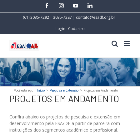
Skip
facebook
instagram
youtube
linkedin
to
content
(61) 3035-7292 | 3035-7287 |
contato@esadf.org.br
Login
Cadastro
Você está aqui
:
Início
>
Pesquisa e Extensão
>
Projetos em Andamento
PROJETOS EM ANDAMENTO
Confira abaixo os projetos de pesquisa e extensão em
desenvolvimento pela ESA/DF a partir de parceira com
instituições dos segmentos acadêmico e profissional.