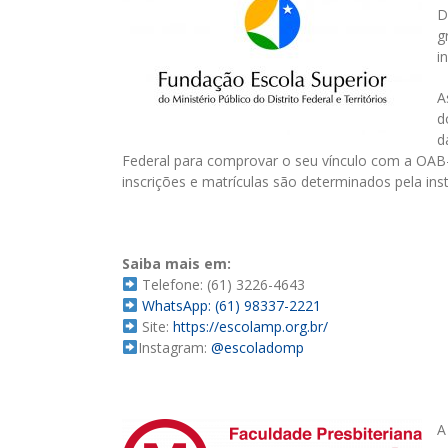
D
g
i
A
d
d
Federal para comprovar o seu vínculo com a OAB
inscrições e matrículas são determinados pela inst
Saiba mais em:
Telefone: (61) 3226-4643
WhatsApp: (61) 98337-2221
Site:
https://escolamp.org.br/
Instagram:
@escoladomp
A