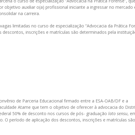
arceria o curso de especialização “Advocacia na Prática Forense”, qu
or objetivo auxiliar o(a) profissional iniciante a ingressar no mercado 
onsolidar na carreira.
vagas limitadas no curso de especialização “Advocacia da Prática Fo
descontos, inscrições e matrículas são determinados pela instituiç
onvênio de Parceria Educacional firmado entre a ESA-OAB/DF e a
aculdade Atame que tem o objetivo de oferecer à advocacia do Distr
ederal 50% de desconto nos cursos de pós- graduação
lato sensu
, e
ção. O período de aplicação dos descontos, inscrições e matrículas sã