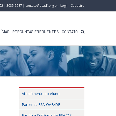
292 | 3035-7287 |
contato@esadf.org.br
Login
Cadastro
ÍCIAS
PERGUNTAS FREQUENTES
CONTATO
Atendimento ao Aluno
Parcerias ESA-OAB/DF
Ensino a Distância na ESA/DF