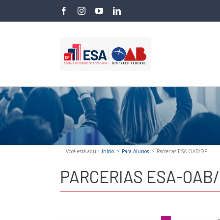
Skip
facebook
instagram
youtube
linkedin
to
content
Você está aqui
:
Início
>
Para Alunos
>
Parcerias ESA-OAB/DF
PARCERIAS ESA-OAB