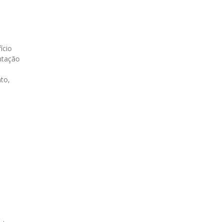
ício
ntação
to,
m