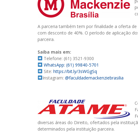
p
p
c
A parceria também tem por finalidade a oferta de 
com desconto de 40%. O período de aplicação dos 
parceira.
Saiba mais em:
Telefone: (61) 3521-9300
WhatsApp: (61) 99840-5701
Site:
https://bit.ly/3sWGgSq
Instagram:
@faculdademackenziebrasilia
C
F
F
diversas áreas do Direito, ofertados pela institui
determinados pela instituição parceira.