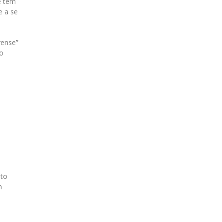
e tem
e a se
rense”
ão
ito
m
o