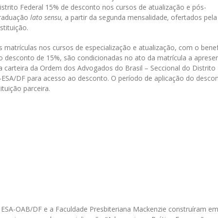
istrito Federal 15% de desconto nos cursos de atualização e pós-
raduação
lato sensu,
a partir da segunda mensalidade
,
ofertados pela
nstituição.
s matrículas nos cursos de especialização e atualização, com o benef
o desconto de 15%, são condicionadas no ato da matrícula a aprese
a carteira da Ordem dos Advogados do Brasil – Seccional do Distrito
-ESA/DF para acesso ao desconto. O período de aplicação do descon
ituição parceira.
 ESA-OAB/DF e a Faculdade Presbiteriana Mackenzie construíram e