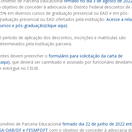
Convênio de Parceria Educacional
firmado no dia 3 de agosto de 202
o objetivo de conceder à advocacia do Distrito Federal descontos de 
25% em diversos cursos de graduação presencial ou EAD e em pós-
graduação presencial ou EAD ofertados pela instituição.
Acesse a rel
cursos e pós-graduação(clique aqui).
O período de aplicação dos descontos, inscrições e matrículas são
determinados pela instituição parceira.
dentes devem preencher o
formulário para solicitação da carta de
aqui)
, que deverá ser carimbado e assinado por funcionário devidam
r entregue no CEUB.
onvênio de Parceria Educacional
firmado dia 22 de junho de 2022 ent
SA-OAB/DF e FESMPDFT
com o objetivo de conceder à advocacia d