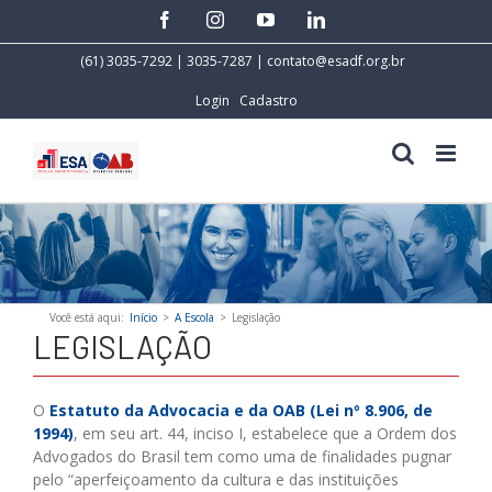
Skip
facebook
instagram
youtube
linkedin
to
content
(61) 3035-7292 | 3035-7287 |
contato@esadf.org.br
Login
Cadastro
Você está aqui
:
Início
>
A Escola
>
Legislação
LEGISLAÇÃO
O
Estatuto da Advocacia e da OAB (Lei nº 8.906, de
1994)
, em seu art. 44, inciso I, estabelece que a Ordem dos
Advogados do Brasil tem como uma de finalidades pugnar
pelo “aperfeiçoamento da cultura e das instituições