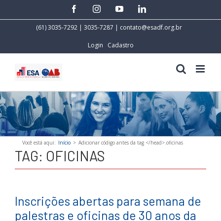
Skip
facebook
instagram
youtube
linkedin
to
content
(61) 3035-7292 | 3035-7287 |
contato@esadf.org.br
Login
Cadastro
Você está aqui
:
Início
>
Adicionar código antes da tag </head>.
oficinas
TAG:
OFICINAS
Inscrições abertas para semana de
palestras e oficinas de 30 anos da