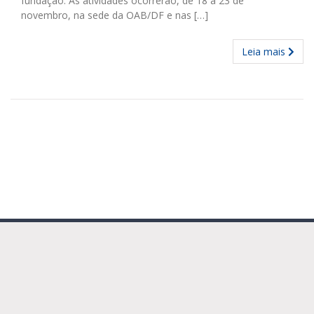
fundação. As atividades ocorrerão, de 18 a 23 de
novembro, na sede da OAB/DF e nas […]
Leia mais