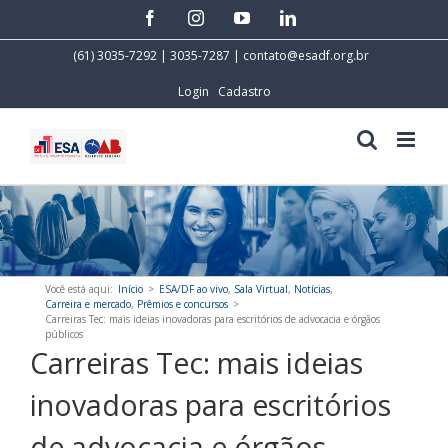
Skip
facebook
instagram
youtube
linkedin
to
content
(61) 3035-7292 | 3035-7287 |
contato@esadf.org.br
Login
Cadastro
Você está aqui
:
Início
>
ESA/DF ao vivo
,
Sala Virtual
,
Notícias
,
Carreira e mercado
,
Prêmios e concursos
>
Carreiras Tec: mais ideias inovadoras para escritórios de advocacia e órgãos
públicos
Carreiras Tec: mais ideias
inovadoras para escritórios
de advocacia e órgãos