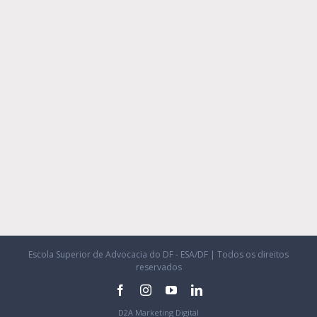
Escola Superior de Advocacia do DF - ESA/DF | Todos os direitos
reservados
facebook
instagram
youtube
linkedin
D2A Marketing Digital