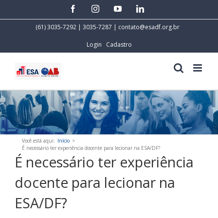
Skip
facebook
instagram
youtube
linkedin
to
content
(61) 3035-7292 | 3035-7287 |
contato@esadf.org.br
Login
Cadastro
Você está aqui
:
Início
>
É necessário ter experiência docente para lecionar na ESA/DF?
É necessário ter experiência
docente para lecionar na
ESA/DF?