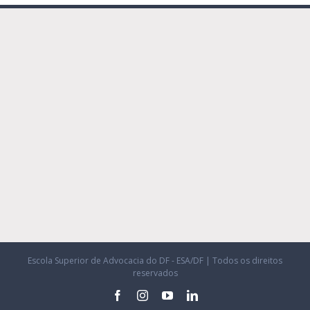
Escola Superior de Advocacia do DF - ESA/DF | Todos os direitos
reservados
facebook
instagram
youtube
linkedin