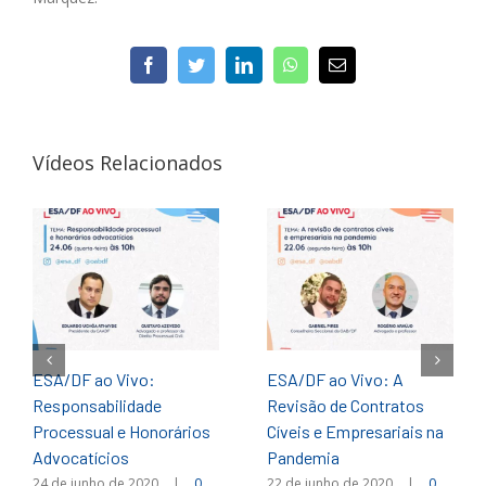
facebook
twitter
linkedin
whatsapp
E-
mail
Vídeos Relacionados
ESA/DF ao Vivo:
ESA/DF ao Vivo: A
Responsabilidade
Revisão de Contratos
Processual e Honorários
Cíveis e Empresariais na
Advocatícios
Pandemia
24 de junho de 2020
|
0
22 de junho de 2020
|
0