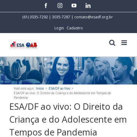
Skip
facebook
instagram
youtube
linkedin
to
content
(61) 3035-7292 | 3035-7287 |
contato@esadf.org.br
Login
Cadastro
Você está aqui
:
Início
>
ESA/DF ao Vivo
>
ESA/DF ao vivo: O Direito da Criança e do Adolescente em Tempos de
Pandemia
ESA/DF ao vivo: O Direito da
Criança e do Adolescente em
Tempos de Pandemia