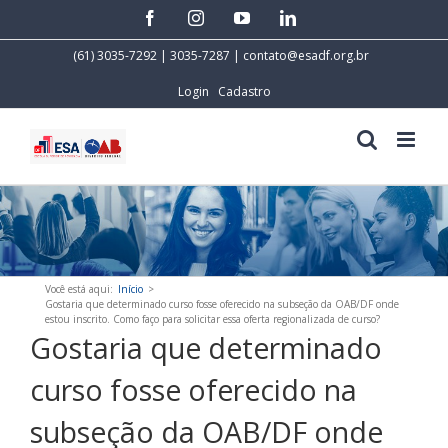
Skip
facebook
instagram
youtube
linkedin
to
content
(61) 3035-7292 | 3035-7287 |
contato@esadf.org.br
Login
Cadastro
Você está aqui
:
Início
>
Gostaria que determinado curso fosse oferecido na subseção da OAB/DF onde
estou inscrito. Como faço para solicitar essa oferta regionalizada de curso?
Gostaria que determinado
curso fosse oferecido na
subseção da OAB/DF onde