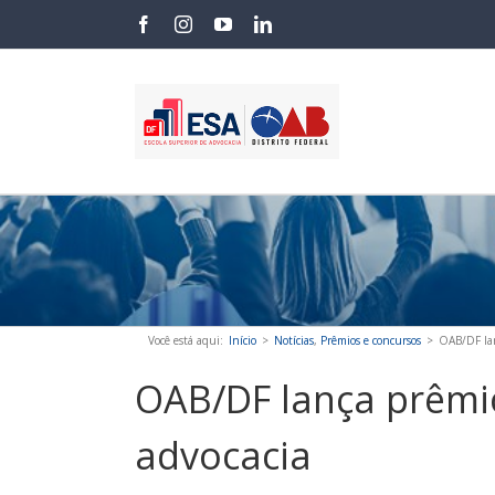
Skip
facebook
instagram
youtube
linkedin
to
content
Você está aqui
:
Início
>
Notícias
,
Prêmios e concursos
>
OAB/DF lan
OAB/DF lança prêmi
advocacia