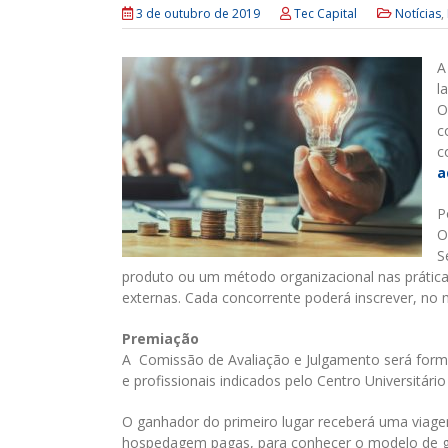
3 de outubro de 2019
Tec Capital
Notícias
,
A
l
O
c
c
a
P
O
S
produto ou um método organizacional nas práticas
externas. Cada concorrente poderá inscrever, no
Premiação
A Comissão de Avaliação e Julgamento será for
e profissionais indicados pelo Centro Universitário
O ganhador do primeiro lugar receberá uma viage
hospedagem pagas, para conhecer o modelo de g