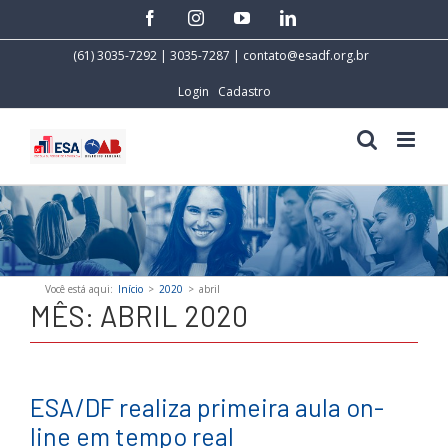
Skip
facebook
instagram
youtube
linkedin
to
content
(61) 3035-7292 | 3035-7287 |
contato@esadf.org.br
Login
Cadastro
Você está aqui
:
Início
>
2020
>
abril
MÊS:
ABRIL 2020
ESA/DF realiza primeira aula on-
line em tempo real