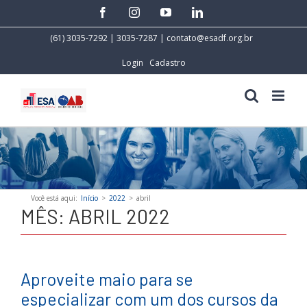
Skip
facebook
instagram
youtube
linkedin
to
content
(61) 3035-7292 | 3035-7287 |
contato@esadf.org.br
Login
Cadastro
Você está aqui
:
Início
>
2022
>
abril
MÊS:
ABRIL 2022
Aproveite maio para se
especializar com um dos cursos da