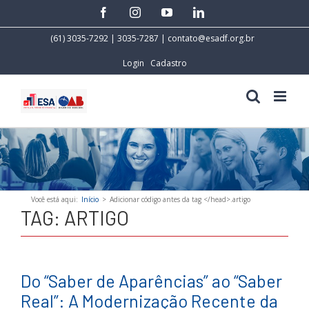
Skip
facebook
instagram
youtube
linkedin
to
content
(61) 3035-7292 | 3035-7287 |
contato@esadf.org.br
Login
Cadastro
Você está aqui
:
Início
>
Adicionar código antes da tag </head>.
artigo
TAG:
ARTIGO
Do “Saber de Aparências” ao “Saber
Real”: A Modernização Recente da