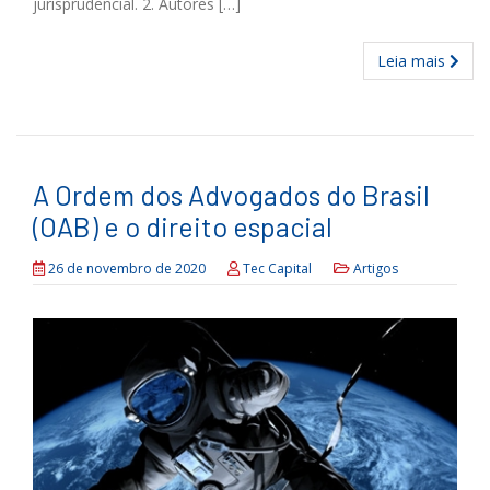
jurisprudencial. 2. Autores […]
Leia mais
A Ordem dos Advogados do Brasil
(OAB) e o direito espacial
26 de novembro de 2020
Tec Capital
Artigos