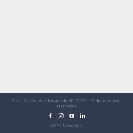
Escola Superior de Advocacia do DF - ESA/DF | Todos os direitos
reservados
facebook
instagram
youtube
linkedin
D2A Marketing Digital