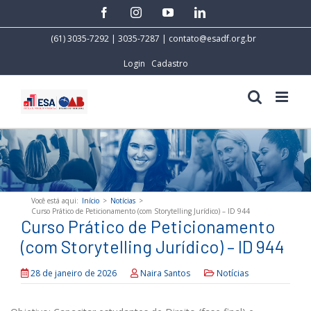
Skip
facebook
instagram
youtube
linkedin
to
content
(61) 3035-7292 | 3035-7287 |
contato@esadf.org.br
Login
Cadastro
Você está aqui
:
Início
>
Notícias
>
Curso Prático de Peticionamento (com Storytelling Jurídico) – ID 944
Curso Prático de Peticionamento
(com Storytelling Jurídico) – ID 944
28 de janeiro de 2026
Naira Santos
Notícias