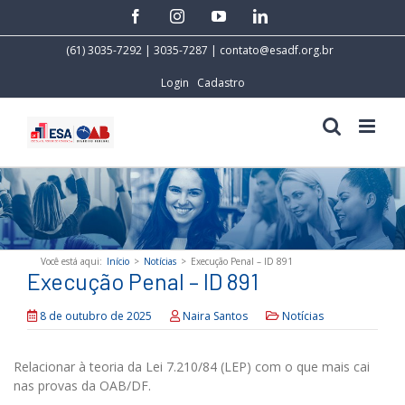
Skip
facebook
instagram
youtube
linkedin
to
content
(61) 3035-7292 | 3035-7287 |
contato@esadf.org.br
Login
Cadastro
Você está aqui
:
Início
>
Notícias
>
Execução Penal – ID 891
Execução Penal – ID 891
8 de outubro de 2025
Naira Santos
Notícias
Relacionar à teoria da Lei 7.210/84 (LEP) com o que mais cai
nas provas da OAB/DF.