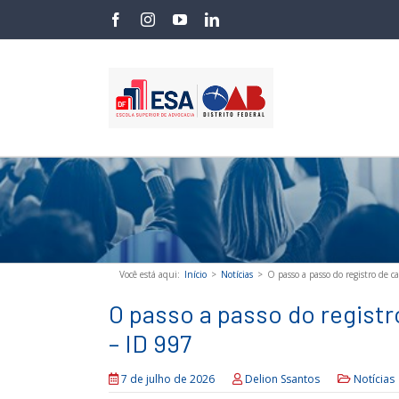
Skip
facebook
instagram
youtube
linkedin
to
content
Você está aqui
:
Início
>
Notícias
>
O passo a passo do registro de 
O passo a passo do regist
– ID 997
7 de julho de 2026
Delion Ssantos
Notícias