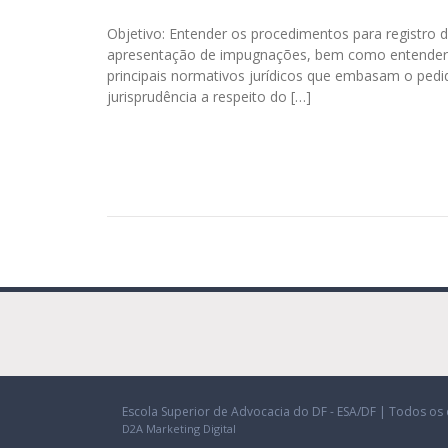
Objetivo: Entender os procedimentos para registro 
apresentação de impugnações, bem como entender o r
principais normativos jurídicos que embasam o pedi
jurisprudência a respeito do […]
Escola Superior de Advocacia do DF - ESA/DF | Todos os 
D2A Marketing Digital