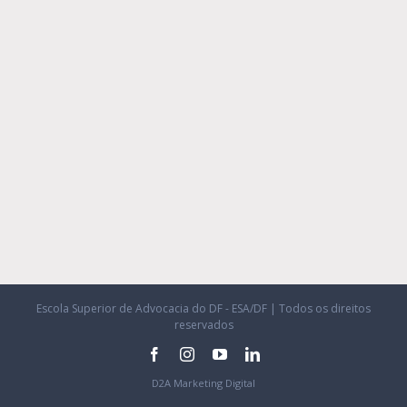
Escola Superior de Advocacia do DF - ESA/DF | Todos os direitos
reservados
facebook
instagram
youtube
linkedin
D2A Marketing Digital