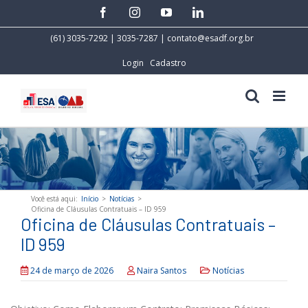
Skip
facebook
instagram
youtube
linkedin
to
content
(61) 3035-7292 | 3035-7287 |
contato@esadf.org.br
Login
Cadastro
Você está aqui
:
Início
>
Notícias
>
Oficina de Cláusulas Contratuais – ID 959
Oficina de Cláusulas Contratuais –
ID 959
24 de março de 2026
Naira Santos
Notícias