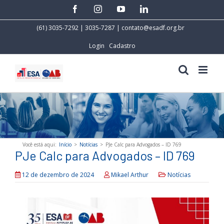
Skip
facebook
instagram
youtube
linkedin
to
content
(61) 3035-7292 | 3035-7287 |
contato@esadf.org.br
Login
Cadastro
Você está aqui
:
Início
>
Notícias
>
PJe Calc para Advogados – ID 769
PJe Calc para Advogados – ID 769
12 de dezembro de 2024
Mikael Arthur
Notícias