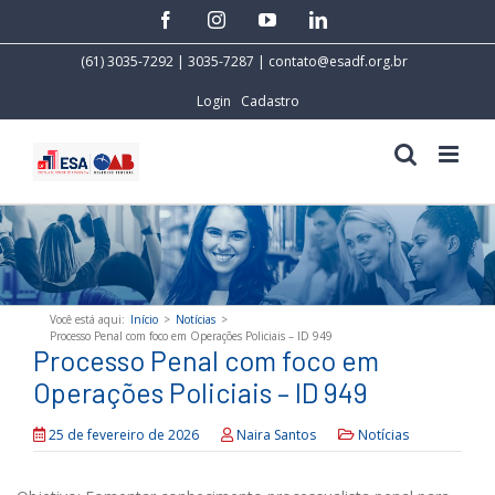
Skip
facebook
instagram
youtube
linkedin
to
content
(61) 3035-7292 | 3035-7287 |
contato@esadf.org.br
Login
Cadastro
Você está aqui
:
Início
>
Notícias
>
Processo Penal com foco em Operações Policiais – ID 949
Processo Penal com foco em
Operações Policiais – ID 949
25 de fevereiro de 2026
Naira Santos
Notícias