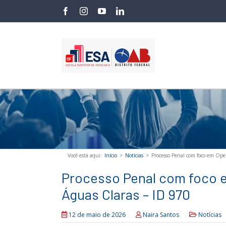
Skip
facebook
instagram
youtube
linkedin
to
content
Você está aqui
:
Início
>
Notícias
>
Processo Penal com foco em Oper
Processo Penal com foco e
Águas Claras – ID 970
12 de maio de 2026
Naira Santos
Notícias