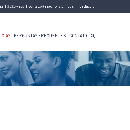
292 | 3035-7287 |
contato@esadf.org.br
Login
Cadastro
ÍCIAS
PERGUNTAS FREQUENTES
CONTATO
e