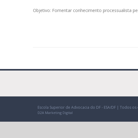
Objetivo: Fomentar conhecimento processualista p
Escola Superior de Advocacia do DF - ESA/DF | Todos os 
D2A Marketing Digital