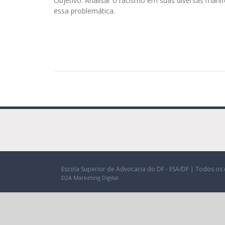
Objetivo: Analisar o racismo em suas diversas mani
essa problemática.
Escola Superior de Advocacia do DF - ESA/DF | Todos os 
D2A Marketing Digital