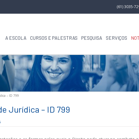
(61) 3035-7
A ESCOLA
CURSOS E PALESTRAS
PESQUISA
SERVIÇOS
NOT
dica – ID 799
e Jurídica – ID 799
s