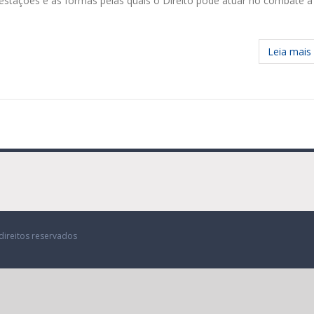
festações e as formas pelas quais o Direito pode atuar no combate a
Leia mais
direitos reservados