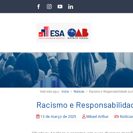
Skip
facebook
instagram
youtube
linkedin
to
content
Você está aqui
:
Início
>
Notícias
>
Racismo e Responsabilidade Jurí
Racismo e Responsabilidad
13 de março de 2025
Mikael Arthur
Notícia