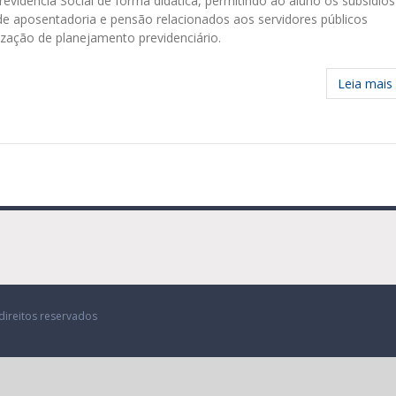
evidência Social de forma didática, permitindo ao aluno os subsídios
de aposentadoria e pensão relacionados aos servidores públicos
alização de planejamento previdenciário.
Leia mais
direitos reservados