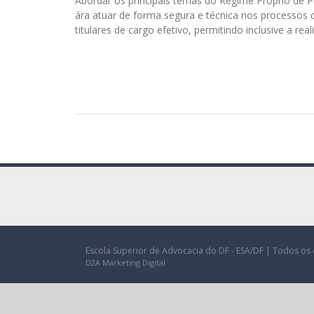
Abordar os principais temas do Regime Próprio de Pr
ára atuar de forma segura e técnica nos processos 
titulares de cargo efetivo, permitindo inclusive a re
Escola Superior de Advocacia do DF - ESA/DF | Todos os 
D2A Marketing Digital