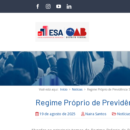
Skip
facebook
instagram
youtube
linkedin
to
content
Você está aqui
:
Início
>
Notícias
>
Regime Próprio de Previdência S
Regime Próprio de Previdên
19 de agosto de 2025
Naira Santos
Notícia