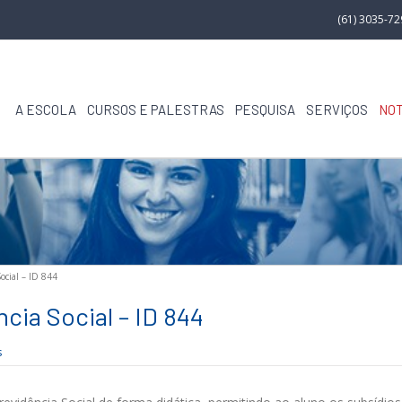
(61) 3035-7
A ESCOLA
CURSOS E PALESTRAS
PESQUISA
SERVIÇOS
NOT
ocial – ID 844
cia Social – ID 844
s