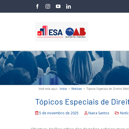
Skip
facebook
instagram
youtube
linkedin
to
content
Você está aqui
:
Início
>
Notícias
>
Tópicos Especiais de Direito Méd
Tópicos Especiais de Direi
5 de novembro de 2025
Naira Santos
Notíc