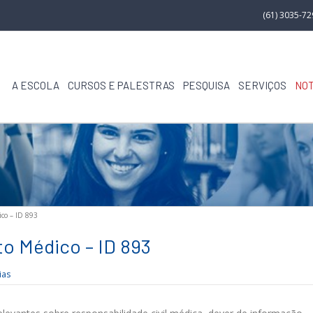
(61) 3035-7
A ESCOLA
CURSOS E PALESTRAS
PESQUISA
SERVIÇOS
NOT
ico – ID 893
to Médico – ID 893
ias