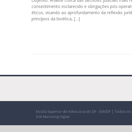
Objetivo: Análise crítica das decisões judiciais mais
consentimento esclarecido e obrigações pós-operató
éticos, visando ao aprofundamento da reflexão jurídic
princípios da bioética, […]
Escola Superior de Advocacia do DF - ESA/DF | Todos os 
D2A Marketing Digital