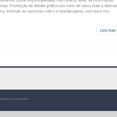
 relevantes sobre responsabilidade civil médica, dever de informação,
rias. Promoção de debate prático por meio de casos reais e dilema
a. Estímulo ao raciocínio crítico e interdisciplinar, com base nos
Leia mais
direitos reservados