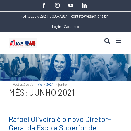
Skip
facebook
instagram
youtube
linkedin
to
content
(61) 3035-7292 | 3035-7287 |
contato@esadf.org.br
Login
Cadastro
Você está aqui
:
Início
>
2021
>
junho
MÊS:
JUNHO 2021
Rafael Oliveira é o novo Diretor-
Geral da Escola Superior de