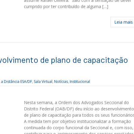
assume Rafael Oliveira. “Saio com a sensação de dever
cumprido por ter contribuído de alguma […]
Leia mais
volvimento de plano de capacitação
 a Distância ESA/DF
,
Sala Virtual
,
Notícias
,
Institucional
Nesta semana, a Ordem dos Advogados Seccional do
Distrito Federal (OAB/DF) deu início ao desenvolvimento
de plano de capacitação para todos os seus funcionários
A medida tem por objetivo institucionalizar a formação
continuada do corpo funcional da Seccional e, com isso,
contribuir para o aprimoramento dos serviços prestados