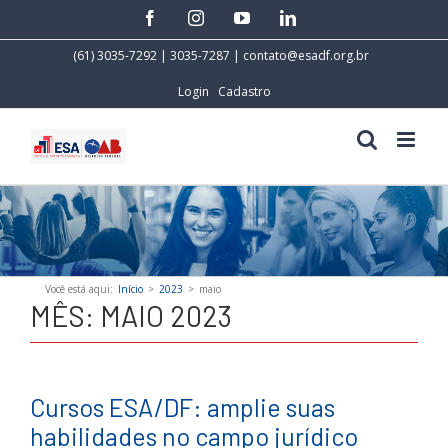
Skip
facebook
instagram
youtube
linkedin
to
content
(61) 3035-7292 | 3035-7287 |
contato@esadf.org.br
Login
Cadastro
Você está aqui
:
Início
>
2023
>
maio
MÊS:
MAIO 2023
Cursos ESA/DF: amplie suas
habilidades no campo jurídico