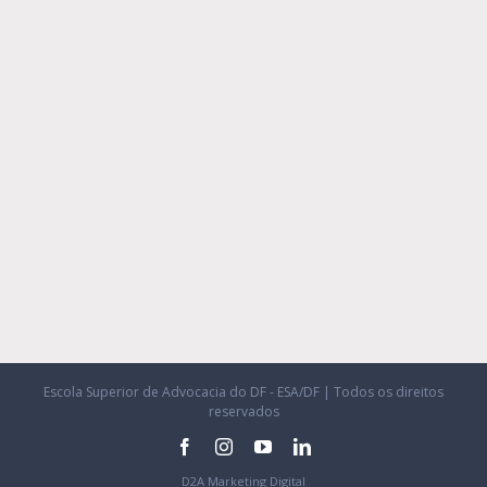
Escola Superior de Advocacia do DF - ESA/DF | Todos os direitos
reservados
facebook
instagram
youtube
linkedin
D2A Marketing Digital