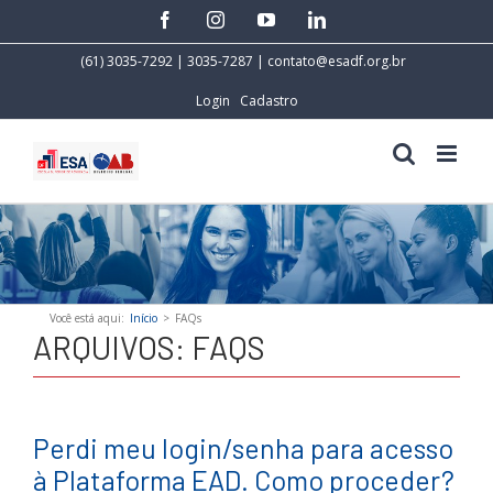
Skip
facebook
instagram
youtube
linkedin
to
content
(61) 3035-7292 | 3035-7287 |
contato@esadf.org.br
Login
Cadastro
Você está aqui
:
Início
>
FAQs
ARQUIVOS:
FAQS
Perdi meu login/senha para acesso
à Plataforma EAD. Como proceder?