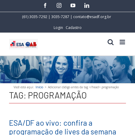
Skip
facebook
instagram
youtube
linkedin
to
content
(61) 3035-7292 | 3035-7287 |
contato@esadf.org.br
Login
Cadastro
Você está aqui
:
Início
>
Adicionar código antes da tag </head>.
programação
TAG:
PROGRAMAÇÃO
ESA/DF ao vivo: confira a
programação de lives da semana